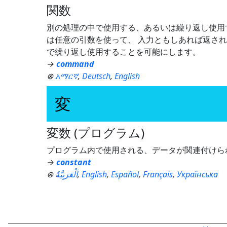
関数
別の処理の中で使用する、あるいは繰り返し使用
は任意の引数を使って、 入力ともしあれば返され
で繰り返し使用することを可能にします。
→
command
⊗
አማርኛ
,
Deutsch
,
English
変
変数 (プログラム)
プログラム内で使用される、データが関連付けら
→
constant
⊗
اَلْعَرَبِيَّةُ
,
English
,
Español
,
Français
,
Українська