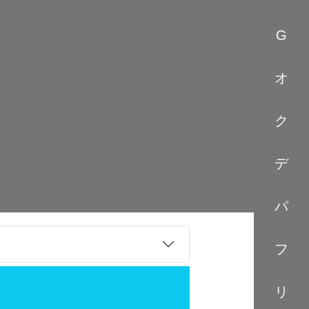
G
オ
ク
デ
パ
フ
リ