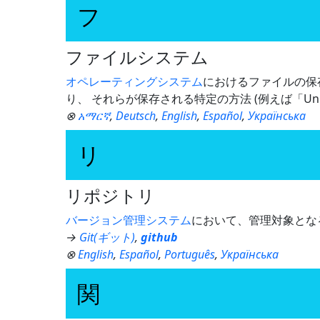
フ
ファイルシステム
オペレーティングシステム
におけるファイルの保
り、 それらが保存される特定の方法 (例えば「U
⊗
አማርኛ
,
Deutsch
,
English
,
Español
,
Українська
リ
リポジトリ
バージョン管理システム
において、管理対象とな
→
Git(ギット)
,
github
⊗
English
,
Español
,
Português
,
Українська
関