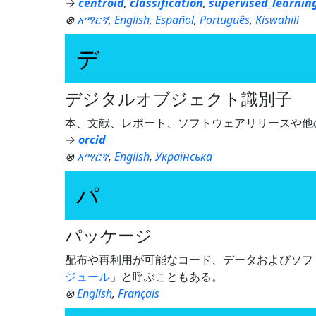
→
centroid
,
classification
,
supervised_learnin
⊗
አማርኛ
,
English
,
Español
,
Português
,
Kiswahili
デ
デジタルオブジェクト識別子
本、文献、レポート、ソフトウェアリリースや他
→
orcid
⊗
አማርኛ
,
English
,
Українська
パ
パッケージ
配布や再利用が可能なコード、データおよびソフ
ジュール
」と呼ぶこともある。
⊗
English
,
Français