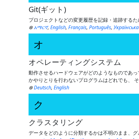
Git(ギット)
プロジェクトなどの変更履歴を記録・追跡するた
⊗
አማርኛ
,
English
,
Français
,
Português
,
Українська
オ
オペレーティングシステム
動作させるハードウェアがどのようなものであっ
かやりとりを行わないプログラムはどれでも、 
⊗
Deutsch
,
English
ク
クラスタリング
データをどのように分類するかは不明のまま、グ